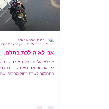
Keren Nissan-Ilssar
3 בנוב׳ 2025
זמן קריאה 2 דקות
אני לא הולכת בתלם.
אני לא הולכת בתלם. אני חושבת 
לקראת ההחלטה על השירות הצבאי
ההחלטה לשרת רחוק מהבית, שהי
צפויה לרוב מי שהיה אז סביבי. זה
אחרי הצבא, כשרציתי לכבוש את 
ו(בין השאר) הוצאתי רישיון לאופנוע 
אופנוע "חדש עם הניילונים" מהכס
שלי. הייתי אז בת 21. מאז 
עוד כמה וכמה החלטות שהיו שונות