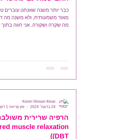
כבר יותר משנה שאנחנו עוברים ט
מאוד משמעותית, ולא משנה מה דע
מה שקרה ושקורה. אני חווה בתוך 
ורואה אצל מי שסביבי את הכאב, את
Keren Nissan-Ilssar
24 בדצמ׳ 2024
זמן קריאה 1 דקות
הרפיה שרירית משולבת
red muscle relaxation
(DBT)