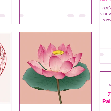
לטלה
תנו על
עצמי
...
Pai