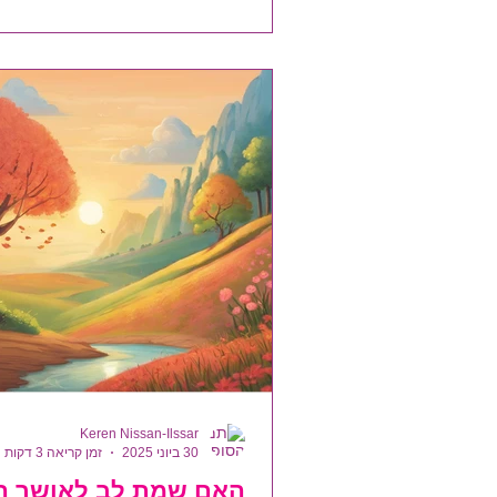
מההחלטות של הא-נשים שהיו סביב
החלטות אידיולוגיות וערכיות, חלקן 
אל המקומות שאליהם הלב לקח. ש
ואני משלמת עליהן מחירים, לעיתים
Keren Nissan-Ilssar
30 ביוני 2025
זמן קריאה 3 דקות
האם שמת לב לאושר ה