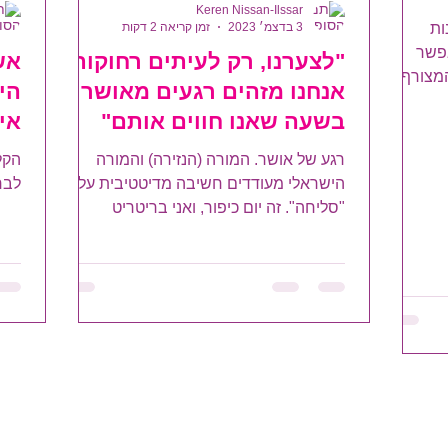
Keren Nissan-Ilssar
3 בדצמ׳ 2023
זמן קריאה 2 דקות
ות
אפשר
"לצערנו, רק לעיתים רחוקות
אש
המצורף
אנחנו מזהים רגעים מאושרים
הי
ול...
בשעה שאנו חווים אותם"
אי
(נטליה גינצבורג)
רגע של אושר. המורה (הנזירה) והמורה
הקל
הישראלי מעודדים חשיבה מדיטטיבית על
לבר
"סליחה". זה יום כיפור, ואני בריטריט
בודהיסטי של שתיקה וצום. הטלפון הסלולרי
סגור ומבעד לדלת נראים בבירור נופי
המדבר, השמש צובעת את השמיים בצבעים
כתומים. הטמפרטורה בגומפה נוחה, ויש
שקט. בתוך השקט עולה לפתע המחשבה:
"כאן ועכשיו הכל סבבה". אני שמה לב
שבאמת ברגע הנוכחי אין סיבות לדאוג. אין
מטלות שאני אמורה להספיק, אין טלפונים
והודעות שמצופה שאענה להם, אין אדם אחר
לדאוג לצרכיו, הגוף שלי בסדר ולא דורש