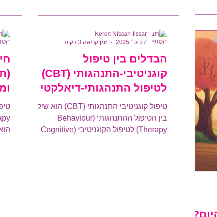
י. חלקן
כי הלכתי
ילמתי
Keren Nissan-Ilssar
7 בינו׳ 2025
זמן קריאה 3 דקות
. וע
הבדלים בין טיפול
חי
קוגניטיבי-התנהגותי (CBT)
(ת
לטיפול התנהגותי-דיאלקטי
ומח
(DBT)
טיפול קוגניטיבי התנהגותי (CBT) הוא שילוב
בין הטיפול ההתנהגותי (Behaviour
Therapy) לטיפול הקוגניטיבי (Cognitive
הוא
Therapy). מקובל להתייחס אל...
מה 
יום?